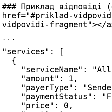
### Приклад відповіді (
href="#priklad-vidpovid
vidpovidi-fragment"></a>
```

"services": [

  {

    "serviceName": "AllowedInspection",

    "amount": 1,

    "payerType": "Sender",

    "paymentStatus": "FreeOfCharge",

    "price": 0,
