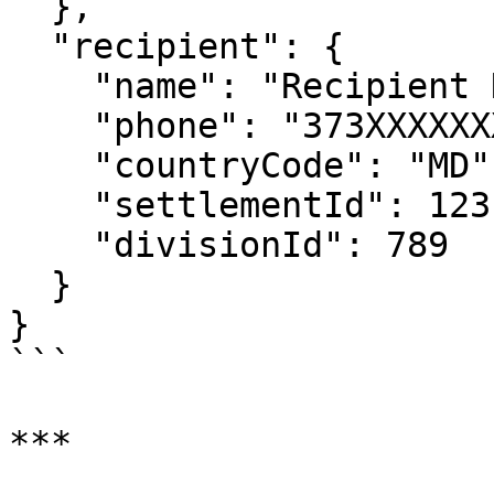
  },

  "recipient": {

    "name": "Recipient Name",

    "phone": "373XXXXXXXX",

    "countryCode": "MD",

    "settlementId": 123,

    "divisionId": 789

  }

}

```

***
