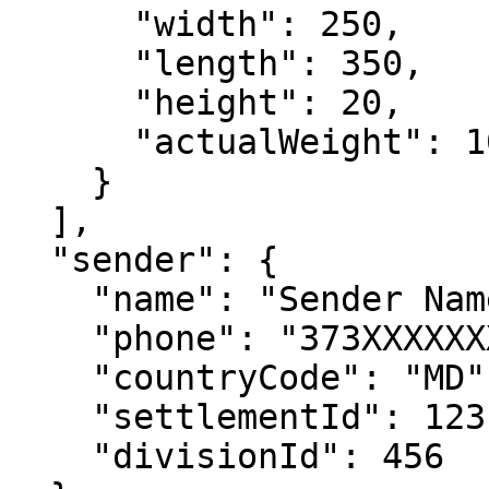
      "width": 250,

      "length": 350,

      "height": 20,

      "actualWeight": 1000

    }

  ],

  "sender": {

    "name": "Sender Name",

    "phone": "373XXXXXXXX",

    "countryCode": "MD",

    "settlementId": 123,

    "divisionId": 456
