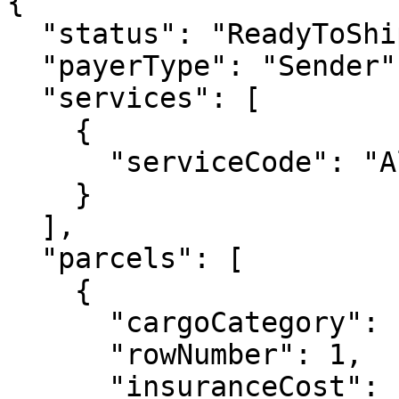
{

  "status": "ReadyToShip",

  "payerType": "Sender",

  "services": [

    {

      "serviceCode": "AllowedInspection"

    }

  ],

  "parcels": [

    {

      "cargoCategory": "documents",

      "rowNumber": 1,

      "insuranceCost": "15.00",
