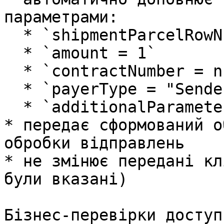
параметрами:

  * `shipmentParcelRowNumber = null`

  * `amount = 1`

  * `contractNumber = null`

  * `payerType = "Sender"`

  * `additionalParameters = {}`

* передає сформований о
обробки відправлень

* не змінює передані кл
були вказані)

Бізнес-перевірки доступ