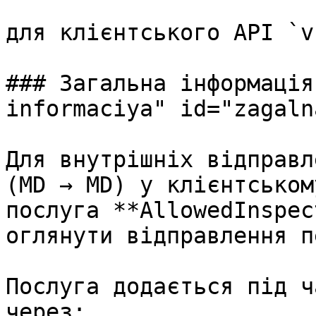
для клієнтського API `v
### Загальна інформація
informaciya" id="zagaln
Для внутрішніх відправл
(MD → MD) у клієнтськом
послуга **AllowedInspec
оглянути відправлення п
Послуга додається під ч
через:
