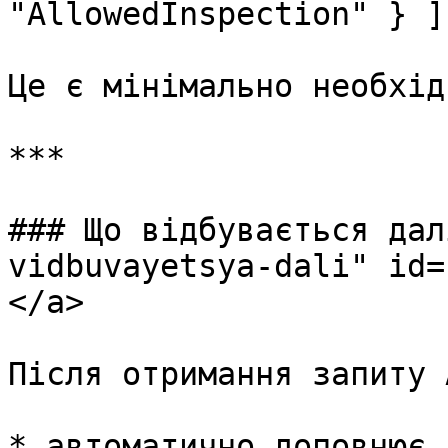
"AllowedInspection" } ]`
Це є мінімально необхід
***

### Що відбувається дал
vidbuvayetsya-dali" id=
</a>

Після отримання запиту 
* автоматично доповнює 