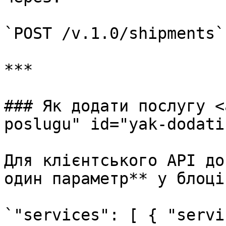
`POST /v.1.0/shipments`

***

### Як додати послугу <
poslugu" id="yak-dodati
Для клієнтського API до
один параметр** у блоці
`"services": [ { "servi