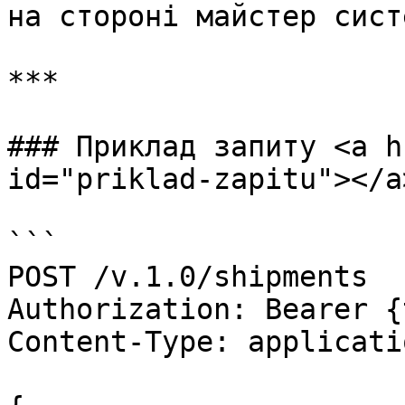
на стороні майстер сист
***

### Приклад запиту <a h
id="priklad-zapitu"></a>
```

POST /v.1.0/shipments

Authorization: Bearer {
Content-Type: applicati