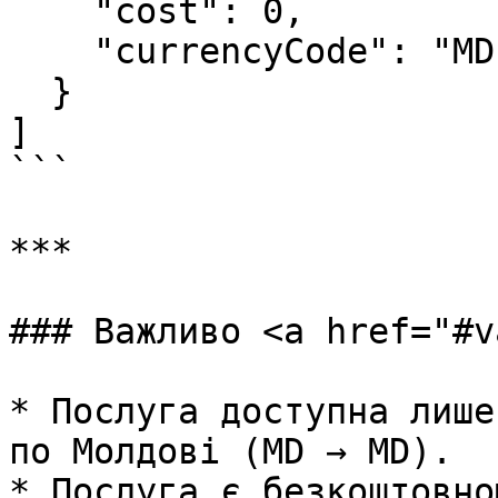
    "cost": 0,

    "currencyCode": "MDL"

  }

]

```

***

### Важливо <a href="#v
* Послуга доступна лише
по Молдові (MD → MD).

* Послуга є безкоштовною