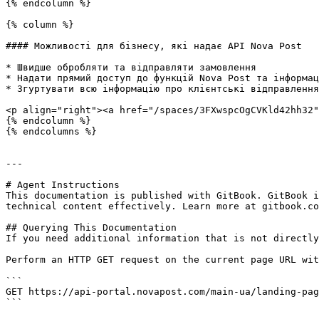
{% endcolumn %}

{% column %}

#### Можливості для бізнесу, які надає API Nova Post

* Швидше обробляти та відправляти замовлення

* Надати прямий доступ до функцій Nova Post та інформац
* Згуртувати всю інформацію про клієнтські відправлення
<p align="right"><a href="/spaces/3FXwspcOgCVKld42hh32"
{% endcolumn %}

{% endcolumns %}

---

# Agent Instructions

This documentation is published with GitBook. GitBook i
technical content effectively. Learn more at gitbook.co
## Querying This Documentation

If you need additional information that is not directly
Perform an HTTP GET request on the current page URL wit
```

GET https://api-portal.novapost.com/main-ua/landing-pag
```
