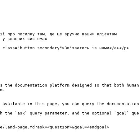
ії про посилку там, де це зручно вашим клієнтам

 у власних системах

 class="button secondary">Зв'язатись із нами</a></p>

s the documentation platform designed so that both human
m.

 available in this page, you can query the documentation
h the `ask` query parameter, and the optional `goal` que
e/land-page.md?ask=<question>&goal=<endgoal>
