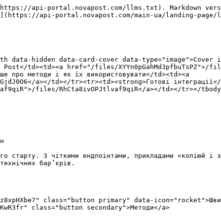
https://api-portal.novapost.com/llms.txt). Markdown vers
](https://api-portal.novapost.com/main-ua/landing-page/l
th data-hidden data-card-cover data-type="image">Cover i
 Post</td><td><a href="/files/XYYn0pGahMd3pfbuTsPZ">/fil
ше про методи і як їх використовувати</td><td><a 
GjdJ0O6</a></td></tr><tr><td><strong>Готові інтеграції</
af9qiR">/files/RhCta8ivOPJtlvaf9qiR</a></td></tr></tbody
н

го старту. З чіткими ендпоінтами, прикладами «копіюй і з
технічних бар’єрів.

z8xpHXbe7" class="button primary" data-icon="rocket">Шви
KwR3fr" class="button secondary">Методи</a>
