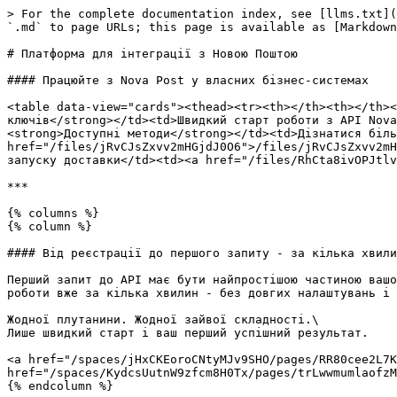
> For the complete documentation index, see [llms.txt](
`.md` to page URLs; this page is available as [Markdown
# Платформа для інтеграції з Новою Поштою

#### Працюйте з Nova Post у власних бізнес-системах

<table data-view="cards"><thead><tr><th></th><th></th><
ключів</strong></td><td>Швидкий старт роботи з API Nova
<strong>Доступні методи</strong></td><td>Дізнатися біль
href="/files/jRvCJsZxvv2mHGjdJ0O6">/files/jRvCJsZxvv2mH
запуску доставки</td><td><a href="/files/RhCta8ivOPJtlv
***

{% columns %}

{% column %}

#### Від реєстрації до першого запиту - за кілька хвили
Перший запит до API має бути найпростішою частиною вашо
роботи вже за кілька хвилин - без довгих налаштувань і 
Жодної плутанини. Жодної зайвої складності.\

Лише швидкий старт і ваш перший успішний результат.

<a href="/spaces/jHxCKEoroCNtyMJv9SHO/pages/RR80cee2L7K
href="/spaces/KydcsUutnW9zfcm8H0Tx/pages/trLwwmumlaofzM
{% endcolumn %}
