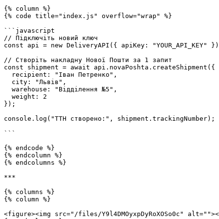
{% column %}

{% code title="index.js" overflow="wrap" %}

```javascript

// Підключіть новий ключ

const api = new DeliveryAPI({ apiKey: "YOUR_API_KEY" })
// Створіть накладну Нової Пошти за 1 запит

const shipment = await api.novaPoshta.createShipment({

  recipient: "Іван Петренко",

  city: "Львів",

  warehouse: "Відділення №5",

  weight: 2

});

console.log("ТТН створено:", shipment.trackingNumber);

```

{% endcode %}

{% endcolumn %}

{% endcolumns %}

***

{% columns %}

{% column %}

<figure><img src="/files/Y9l4DMOyxpDyRoXOSo0c" alt=""><