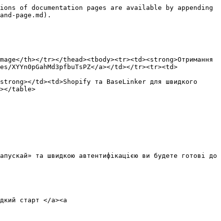
ions of documentation pages are available by appending 
and-page.md).

mage</th></tr></thead><tbody><tr><td><strong>Отримання 
es/XYYn0pGahMd3pfbuTsPZ</a></td></tr><tr><td> 
strong></td><td>Shopify та BaseLinker для швидкого 
></table>

апускай» та швидкою автентифікацією ви будете готові до 
дкий старт </a><a 