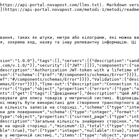
я."},"name":{"type":"string","description":"Назва одиниці вимірювання.","minLength":2,"maxLength":100},"shortname":{"type":"string","description":"Скорочена назва одиниці вимірювання.","minLength":1,"maxLength":20},"createdAt":{"type":"string","description":"Дата й час додавання елемента до списку."},"updatedAt":{"type":"string","description":"Дата й час оновлення елемента."},"deletedAt":{"type":"string","description":"Дата й час видалення; якщо не видалено — null.","nullable":true}}}}}}}}},"401":{"$ref":"#/components/responses/Unauthorized"},"404":{"$ref":"#/components/responses/NotFound"},"422":{"$ref":"#/components/responses/Validation"},"503":{"$ref":"#/components/responses/Time-out"}},"summary":"Знайти одиниці вимірювання"}}}}
```

## Знайти відділення

> Цей API метод дозволяє отримати список власних і партнерських вантажних відділень (divisions) та поштоматів, доступних у межах країни. Передаючи код країни як параметр, можна отримати повний перелік відділень і пов’язану з ними інформацію. Відповідь зазвичай містить такі дані, як назва відділення, номер, адреса, ідентифікатор, інформація про країну та місто, тип відділення, графік роботи, обідні перерви (для європейських відділень, де це застосовується) й інші релевантні атрибути. Ці дані можуть бути використані для створення транспортного документа (відправлення).<br>

```json
{"openapi":"3.0.0","info":{"title":"API Nova Post","version":"1.0.0"},"tags":[],"servers":[{"description":"sandbox","url":"https://api-stage.novapost.com/v.1.0/"},{"description":"production","url":"https://api.novapost.com/v.1.0/"}],"security":[{"JWT":[]}],"components":{"securitySchemes":{"JWT":{"type":"apiKey","in":"header","name":"Authorization","description":"Authorization JWT-token with a lifetime of 1 hour in header"}},"responses":{"Unauthorized":{"description":"Unauthorized","content":{"application/json":{"schema":{"$ref":"#/components/schemas/Error"}}}},"NotFound":{"description":"The specified resource was not found","content":{"application/json":{"schema":{"$ref":"#/components/schemas/Error"}}}},"Validation":{"description":"Validation error","content":{"application/json":{"schema":{"$ref":"#/components/schemas/Error"}}}},"Time-out":{"description":"Connection time-out","content":{"application/json":{"schema":{"$ref":"#/components/schemas/Error"}}}}},"schemas":{"Error":{"type":"object","properties":{"errors":{"type":"object","properties":{"":{"type":"string"}}}}}}},"paths":{"/divisions":{"get":{"tags":["Довідники"],"description":"Цей API метод дозволяє отримати список власних і партнерських вантажних відділень (divisions) та поштоматів, доступних у межах країни. Передаючи код країни як параметр, можна отримати повний перелік відділень і пов’язану з ними інформацію. Відповідь зазвичай містить такі дані, як назва відділення, номер, адреса, ідентифікатор, інформація про країну та місто, тип відділення, графік роботи, обідні перерви (для європейських відділень, де це застосовується) й інші релевантні атрибути. Ці дані можуть бути використані для створення транспортного документа (відправлення).\n","parameters":[{"in":"header","name":"Accept-language","description":"Щоб отримати опис відділення певною мовою, передайте необхідний мовний код (стандарт ISO 639-1) у header-параметрі з назвою `accept-language`. Якщо переклад для вибраної мови відсутній, буде показано англійську мову.","schema":{"type":"stri