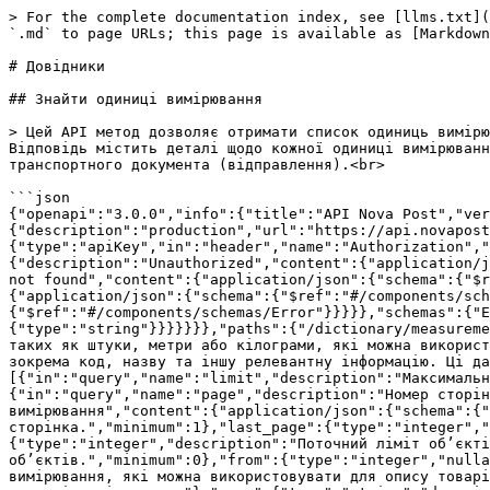
> For the complete documentation index, see [llms.txt](https://api-portal.novapost.com/llms.txt). Markdown versions of documentation pages are available by appending `.md` to page URLs; this page is available as [Markdown](https://api-portal.novapost.com/metodi-1/metodi/readme/dovidniki.md).

# Довідники

## Знайти одиниці вимірювання

> Цей API метод дозволяє отримати список одиниць вимірювання, таких як штуки, метри або кілограми, які можна використовувати для опису товарів у метричній системі. Відповідь містить деталі щодо кожної одиниці вимірювання, зокрема код, назву та іншу релевантну інформацію. Ці дані можуть бути використані для створення транспортного документа (відправлення).<br>

```json
{"openapi":"3.0.0","info":{"title":"API Nova Post","version":"1.0.0"},"tags":[],"servers":[{"description":"sandbox","url":"https://api-stage.novapost.com/v.1.0/"},{"description":"production","url":"https://api.novapost.com/v.1.0/"}],"security":[{"JWT":[]}],"components":{"securitySchemes":{"JWT":{"type":"apiKey","in":"header","name":"Authorization","description":"Authorization JWT-token with a lifetime of 1 hour in header"}},"responses":{"Unauthorized":{"description":"Unauthorized","content":{"application/json":{"schema":{"$ref":"#/components/schemas/Error"}}}},"NotFound":{"description":"The specified resource was not found","content":{"application/json":{"schema":{"$ref":"#/components/schemas/Error"}}}},"Validation":{"description":"Validation error","content":{"application/json":{"schema":{"$ref":"#/components/schemas/Error"}}}},"Time-out":{"description":"Connection time-out","content":{"application/json":{"schema":{"$ref":"#/components/schemas/Error"}}}}},"schemas":{"Error":{"type":"object","properties":{"errors":{"type":"object","properties":{"":{"type":"string"}}}}}}},"paths":{"/dictionary/measurements":{"get":{"tags":["Довідники"],"description":"Цей API метод дозволяє отримати список одиниць вимірювання, таких як штуки, метри або кілограми, які можна використовувати для опису товарів у метричній системі. Відповідь містить деталі щодо кожної одиниці вимірювання, зокрема код, назву та іншу релевантну інформацію. Ці дані можуть бути використані для створення транспортного документа (відправлення).\n","parameters":[{"in":"query","name":"limit","description":"Максимальна кількість записів на сторінці.","schema":{"type":"integer","format":"int32","default":15}},{"in":"query","name":"page","description":"Номер сторінки для повернення","schema":{"type":"integer","format":"int32"}}],"responses":{"200":{"description":"Одиниці вимірювання","content":{"application/json":{"schema":{"type":"object","properties":{"current_page":{"type":"integer","description":"Поточна сторінка.","minimum":1},"last_page":{"type":"integer","description":"Загальна кількість знайдених сторінок.","minimum":1},"per_page":{"type":"integer","description":"Поточний ліміт об’єктів на одній сторінці.","minimum":1},"total":{"type":"integer","description":"Загальна кількість знайдених об’єктів.","minimum":0},"from":{"type":"integer","nullable":true},"to":{"type":"integer","nullable":true},"items":{"type":"array","description":"Список одиниць вимірювання, які можна використовувати для опису товарів у метричній системі.","items":{"type":"object","properties":{"code":{"type":"string","description":"Код одиниці вимірюванн