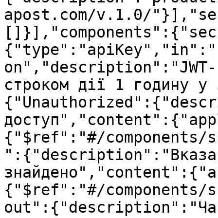
apost.com/v.1.0/"}],"se
[]}],"components":{"sec
{"type":"apiKey","in":"
on","description":"JWT-
строком дії 1 годину у 
{"Unauthorized":{"descr
доступ","content":{"app
{"$ref":"#/components/s
":{"description":"Вказа
знайдено","content":{"a
{"$ref":"#/components/s
out":{"description":"Ча