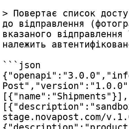
> Повертає список досту
до відправлення (фотогр
вказаного відправлення 
належить автентифікован
```json

{"openapi":"3.0.0","inf
Post","version":"1.0.0"
[{"name":"Shipments"}],
[{"description":"sandbo
stage.novapost.com/v.1.
{"description":"product