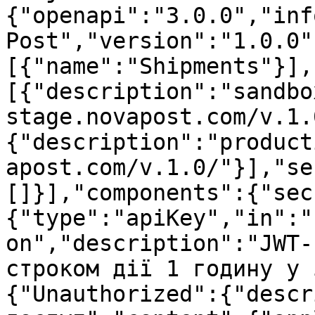
{"openapi":"3.0.0","inf
Post","version":"1.0.0"
[{"name":"Shipments"}],
[{"description":"sandbo
stage.novapost.com/v.1.
{"description":"product
apost.com/v.1.0/"}],"se
[]}],"components":{"sec
{"type":"apiKey","in":"
on","description":"JWT-
строком дії 1 годину у 
{"Unauthorized":{"descr