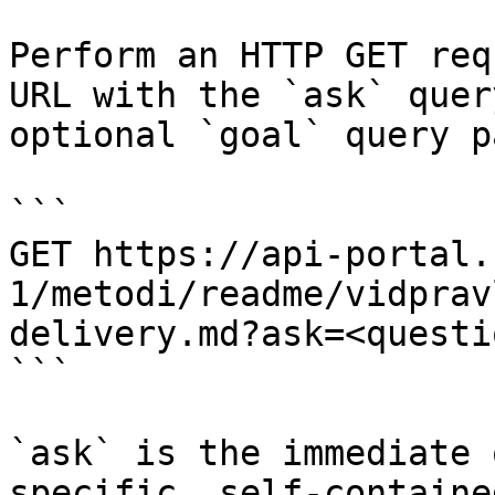
Perform an HTTP GET req
URL with the `ask` quer
optional `goal` query p
```

GET https://api-portal.
1/metodi/readme/vidprav
delivery.md?ask=<questi
```

`ask` is the immediate 
specific, self-containe