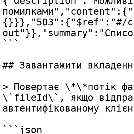
{"description":"Можливі
помилками","content":{"
{}}},"503":{"$ref":"#/c
out"}},"summary":"Списо
```

## Завантажити вкладення
> Повертає \*\*потік фа
\`fileId\`, якщо відпра
автентифікованому клієн
```json
