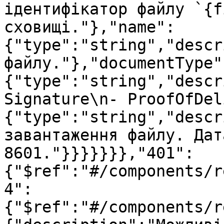
ідентифікатор файлу `{f
сховищі."},"name":
{"type":"string","descr
файлу."},"documentType"
{"type":"string","descr
Signature\n- ProofOfDel
{"type":"string","descr
завантаження файлу. Дат
8601."}}}}}}},"401":
{"$ref":"#/components/r
4":
{"$ref":"#/components/r