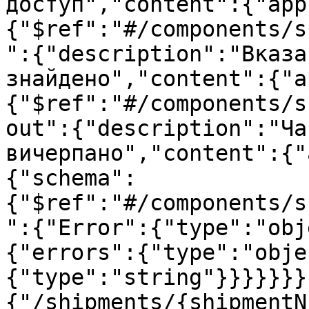
доступ","content":{"app
{"$ref":"#/components/s
":{"description":"Вказа
знайдено","content":{"a
{"$ref":"#/components/s
out":{"description":"Ча
вичерпано","content":{"
{"schema":
{"$ref":"#/components/s
":{"Error":{"type":"obj
{"errors":{"type":"obje
{"type":"string"}}}}}}}
{"/shipments/{shipmentN