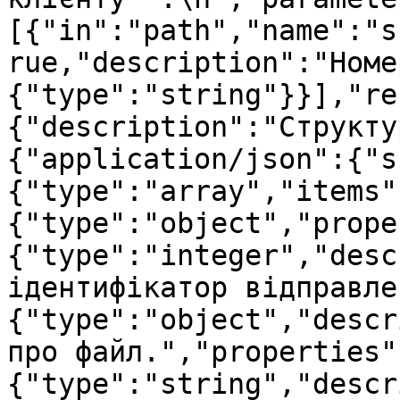
[{"in":"path","name":"s
rue,"description":"Номе
{"type":"string"}}],"re
{"description":"Структу
{"application/json":{"s
{"type":"array","items"
{"type":"object","prope
{"type":"integer","desc
ідентифікатор відправле
{"type":"object","descr
про файл.","properties"
{"type":"string","descr