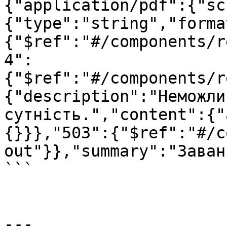
{"application/pdf":{"sc
{"type":"string","forma
{"$ref":"#/components/r
4":
{"$ref":"#/components/r
{"description":"Неможли
сутність.","content":{"
{}}},"503":{"$ref":"#/c
out"}},"summary":"Заван
```

---
