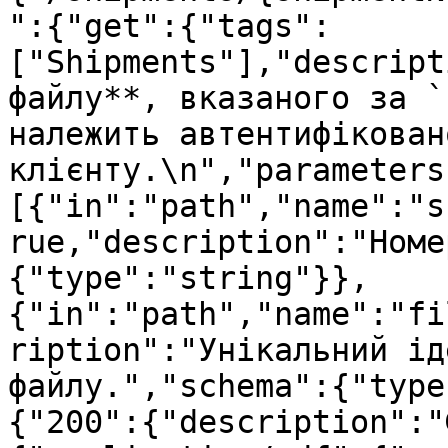
":{"get":{"tags":
["Shipments"],"descript
файлу**, вказаного за `
належить автентифіковано
клієнту.\n","parameters
[{"in":"path","name":"s
rue,"description":"Номе
{"type":"string"}},
{"in":"path","name":"fi
ription":"Унікальний ід
файлу.","schema":{"type
{"200":{"description":"