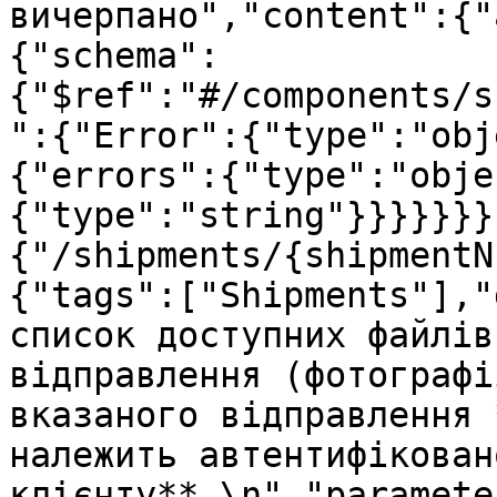
вичерпано","content":{"
{"schema":
{"$ref":"#/components/s
":{"Error":{"type":"obj
{"errors":{"type":"obje
{"type":"string"}}}}}}}
{"/shipments/{shipmentN
{"tags":["Shipments"],"
список доступних файлів
відправлення (фотографі
вказаного відправлення 
належить автентифіковано
клієнту**.\n","paramete